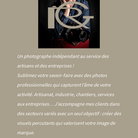
Un photographe indépendant au service des
artisans et des entreprises !
Sublimez votre savoir-faire avec des photos
professionnelles qui capturent l’âme de votre
activité. Artisanat, industrie, chantiers, services
aux entreprises… J’accompagne mes clients dans
des secteurs variés avec un seul objectif : créer des
visuels percutants qui valorisent votre image de
marque.