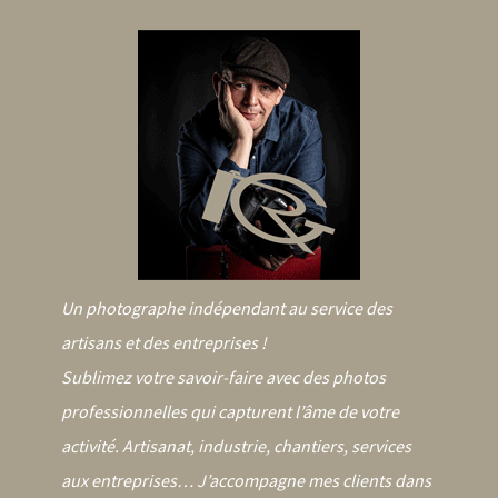
Un photographe indépendant au service des
artisans et des entreprises !
Sublimez votre savoir-faire avec des photos
professionnelles qui capturent l’âme de votre
activité. Artisanat, industrie, chantiers, services
aux entreprises… J’accompagne mes clients dans