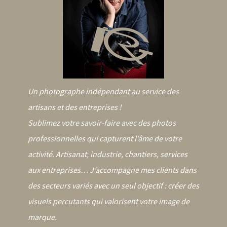
Un photographe indépendant au service des
artisans et des entreprises !
Sublimez votre savoir-faire avec des photos
professionnelles qui capturent l’âme de votre
activité. Artisanat, industrie, chantiers, services
aux entreprises… J’accompagne mes clients dans
des secteurs variés avec un seul objectif : créer des
visuels percutants qui valorisent votre image de
marque.