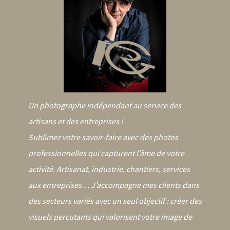
Un photographe indépendant au service des
artisans et des entreprises !
Sublimez votre savoir-faire avec des photos
professionnelles qui capturent l’âme de votre
activité. Artisanat, industrie, chantiers, services
aux entreprises… J’accompagne mes clients dans
des secteurs variés avec un seul objectif : créer des
visuels percutants qui valorisent votre image de