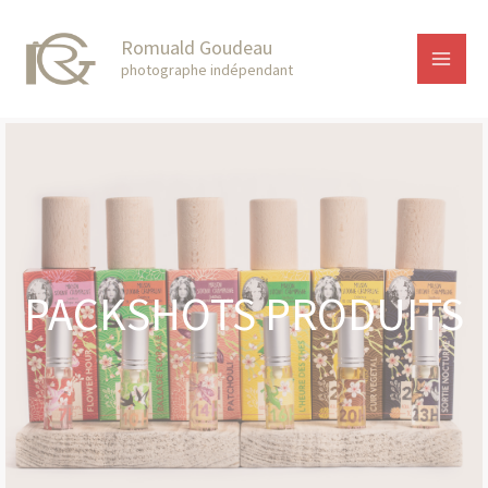
Skip
Main
Romuald Goudeau
to
Men
photographe indépendant
content
PACKSHOTS PRODUITS