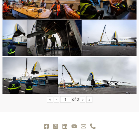
«
‹
of
3
›
»